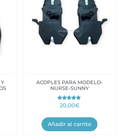
 Y
ACOPLES PARA MODELO-
OS
NURSE-SUNNY
Valorado
20,00
€
con
5.00
de 5
Añadir al carrito