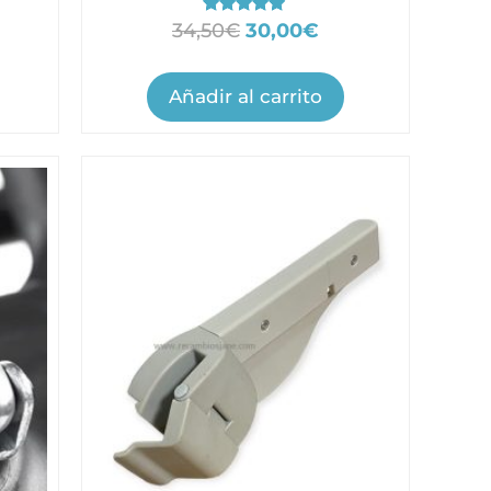
Valorado
34,50
€
30,00
€
con
5.00
de 5
Añadir al carrito