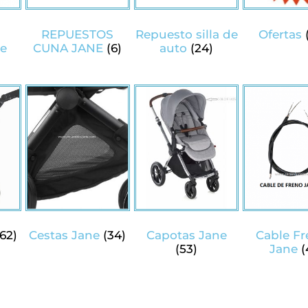
s
REPUESTOS
Repuesto silla de
Ofertas
ne
CUNA JANE
(6)
auto
(24)
(62)
Cestas Jane
(34)
Capotas Jane
Cable F
(53)
Jane
(