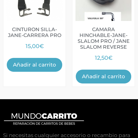
CINTURON SILLA-
CAMARA
JANE-CARRERA PRO
HINCHABLE-JANE-
SLALOM PRO / JANE
15,00
€
SLALOM REVERSE
12,50
€
Añadir al carrito
Añadir al carrito
Si necesitas cualquier accesorio o recambio para