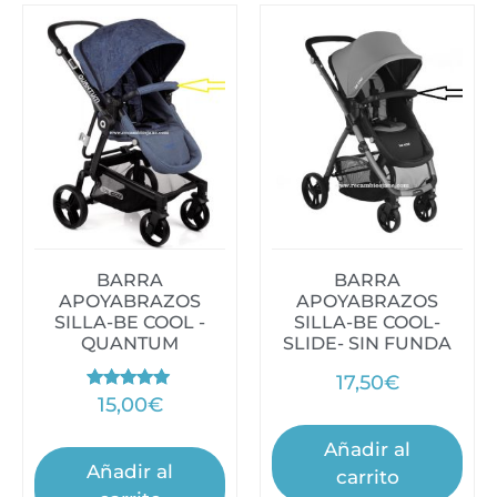
BARRA
BARRA
APOYABRAZOS
APOYABRAZOS
SILLA-BE COOL -
SILLA-BE COOL-
QUANTUM
SLIDE- SIN FUNDA
17,50
€
Valorado
15,00
€
con
5.00
de 5
Añadir al
Añadir al
carrito