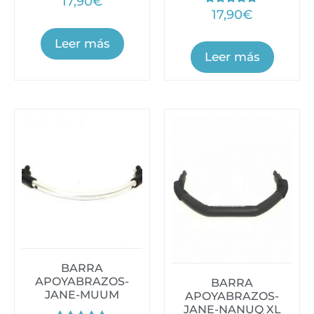
17,90
€
Valorado
17,90
€
con
5.00
de 5
Leer más
Leer más
BARRA
APOYABRAZOS-
BARRA
JANE-MUUM
APOYABRAZOS-
JANE-NANUQ XL