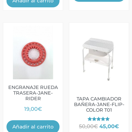
Añadir al carrito
ENGRANAJE RUEDA
TRASERA-JANE-
RIDER
TAPA CAMBIADOR
BAÑERA-JANE-FLIP-
19,00
€
COLOR T01
Valorado
50,00
€
45,00
€
Añadir al carrito
con