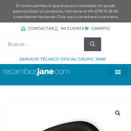
Si no encuentras lo que buscas o necesitas mi ayuda
para localizar un producto, llámame al tlfn 678 72 36 93
o escríbeme haciendo
Click aquí
y te echaré una mano
CONTACTAR
MI CUENTA
CARRITO
SERVICIO TÉCNICO OFICIAL GRUPO JANE