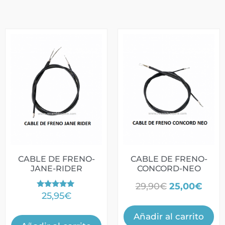
CABLE DE FRENO-
CABLE DE FRENO-
JANE-RIDER
CONCORD-NEO
29,90
€
25,00
€
Valorado
25,95
€
con
5.00
de 5
Añadir al carrito