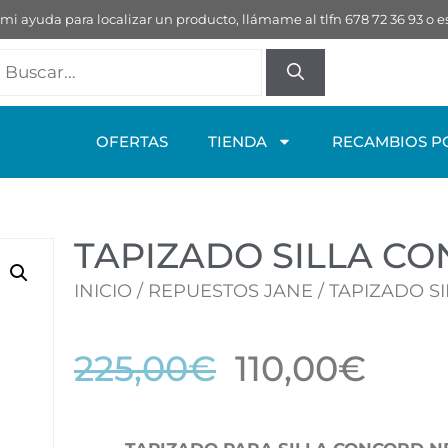
 mi ayuda para localizar un producto, llámame al tlfn 678 72 36 93 
OFERTAS
TIENDA
RECAMBIOS P
TAPIZADO SILLA C
INICIO
/
REPUESTOS JANE
/ TAPIZADO 
225,00
€
110,00
€