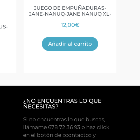
JUEGO DE EMPUÑADURAS-
JANE-NANUQ-JANE NANUQ XL-
12,00
€
US-
Añadir al carrito
¿NO ENCUENTRAS LO QUE
NECESITAS?
Si no encuentras lo que buscas,
llámame 678 72 36 93 o haz click
en el botón de «contacto» y