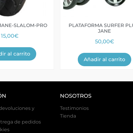
-JANE-SLALOM-PRO
PLATAFORMA SURFER PL
JANE
15,00
€
50,00
€
ir al carrito
Añadir al carrito
ÓN
NOSOTROS
 devoluciones y
Testimonios
Tienda
trega de pedidos
okies