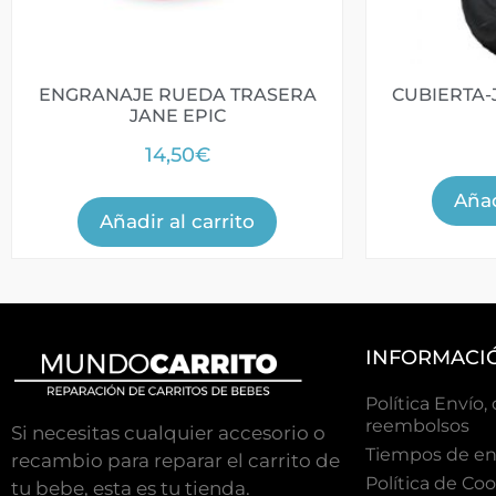
ENGRANAJE RUEDA TRASERA
CUBIERTA
JANE EPIC
14,50
€
Añad
Añadir al carrito
INFORMACI
Política Envío,
reembolsos
Si necesitas cualquier accesorio o
Tiempos de en
recambio para reparar el carrito de
Polí­tica de Co
tu bebe, esta es tu tienda.