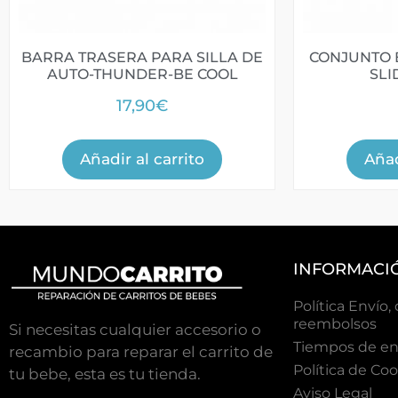
BARRA TRASERA PARA SILLA DE
CONJUNTO 
AUTO-THUNDER-BE COOL
SLI
17,90
€
Añadir al carrito
Añad
INFORMACI
Política Envío,
reembolsos
Si necesitas cualquier accesorio o
Tiempos de en
recambio para reparar el carrito de
Polí­tica de Co
tu bebe, esta es tu tienda.
Aviso Legal