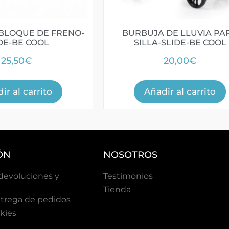
BLOQUE DE FRENO-
BURBUJA DE LLUVIA PA
DE-BE COOL
SILLA-SLIDE-BE COOL
25,50
€
20,00
€
ir al carrito
Añadir al carrito
ÓN
NOSOTROS
 devoluciones y
Testimonios
Tienda
trega de pedidos
okies