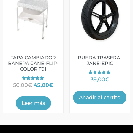
TAPA CAMBIADOR
RUEDA TRASERA-
BAÑERA-JANE-FLIP-
JANE-EPIC
COLOR T01
Valorado
39,00
€
con
Valorado
50,00
€
45,00
€
5.00
con
de 5
4.86
de 5
Añadir al carrito
Leer más