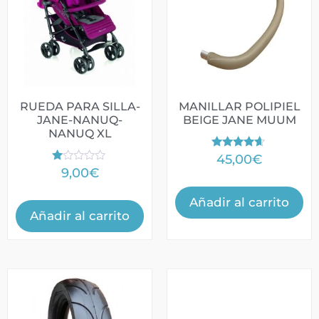
RUEDA PARA SILLA-
MANILLAR POLIPIEL
JANE-NANUQ-
BEIGE JANE MUUM
NANUQ XL
Valorado
45,00
€
con
V
9,00
€
4.50
al
de 5
or
ad
Añadir al carrito
o
Añadir al carrito
co
n
1.
0
0
de
5