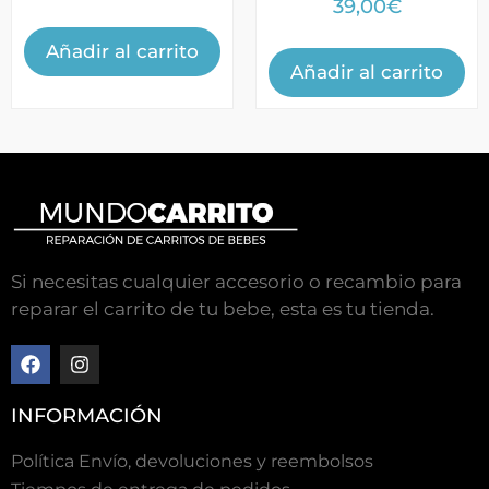
Valorado
39,00
€
con
5.00
de 5
Añadir al carrito
Añadir al carrito
Si necesitas cualquier accesorio o recambio para
reparar el carrito de tu bebe, esta es tu tienda.
INFORMACIÓN
Política Envío, devoluciones y reembolsos