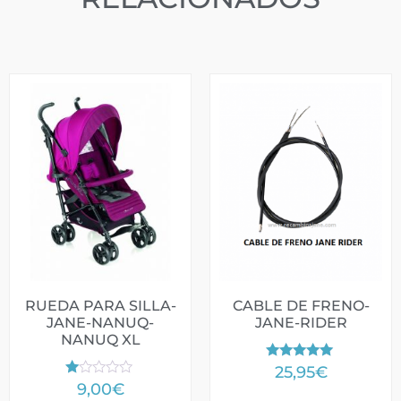
RUEDA PARA SILLA-
CABLE DE FRENO-
JANE-NANUQ-
JANE-RIDER
NANUQ XL
Valorado
25,95
€
con
V
9,00
€
5.00
al