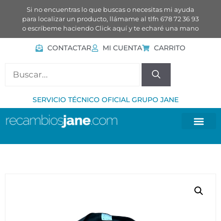
Si no encuentras lo que buscas o necesitas mi ayuda
para localizar un producto, llámame al tlfn 678 72 36 93
o escríbeme haciendo
Click aquí
y te echaré una mano
CONTACTAR
MI CUENTA
CARRITO
SERVICIO TÉCNICO OFICIAL GRUPO JANE